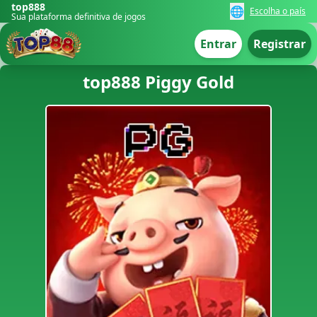
top888
🌐
Escolha o país
Sua plataforma definitiva de jogos
Entrar
Registrar
top888 Piggy Gold